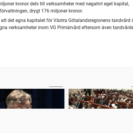
iljoner kronor dels till verksamheter med negativt eget kapital,
förvaltningen, drygt 176 miljoner kronor.
 att det egna kapitalet för Västra Götalandsregionens tandvård 
gna verksamheter inom VG Primärvård eftersom även tandvårde
00:58
anträdets öppnande
ullmäktige 12 april 2011
Regionfullmäktige 12 april 2011