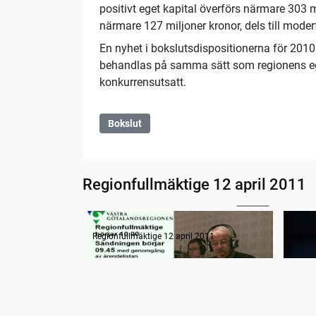
positivt eget kapital överförs närmare 303 m
närmare 127 miljoner kronor, dels till moder
En nyhet i bokslutsdispositionerna för 2010
behandlas på samma sätt som regionens e
konkurrensutsatt.
Bokslut
Regionfullmäktige 12 april 2011
11:40
Radion informerar
Samm
Regionfullmäktige 12 april 2011
Regionf