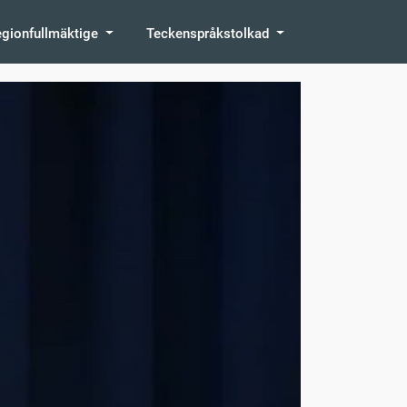
egionfullmäktige
Teckenspråkstolkad