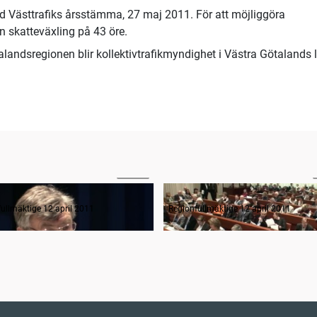
id Västtrafiks årsstämma, 27 maj 2011. För att möjliggöra
 skatteväxling på 43 öre.
landsregionen blir kollektivtrafikmyndighet i Västra Götalands 
00:58
anträdets öppnande
ullmäktige 12 april 2011
Regionfullmäktige 12 april 2011