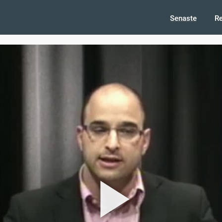
Senaste
R