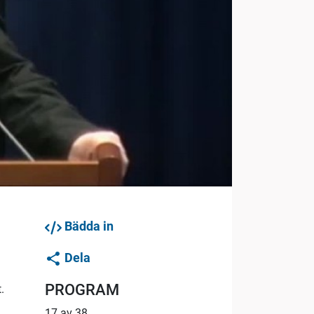
Bädda in
Dela
PROGRAM
.
17 av 38