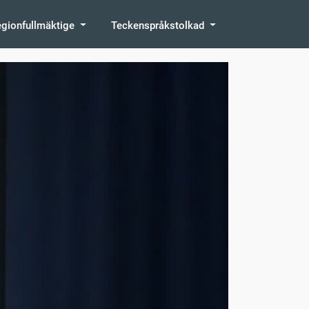
egionfullmäktige
Teckenspråkstolkad