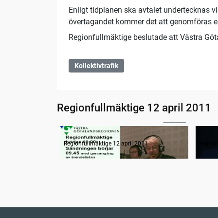
Enligt tidplanen ska avtalet undertecknas v
övertagandet kommer det att genomföras en
Regionfullmäktige beslutade att Västra Göta
Kollektivtrafik
Regionfullmäktige 12 april 2011
11:40
Radion informerar
Samm
Regionfullmäktige 12 april 2011
Regionf