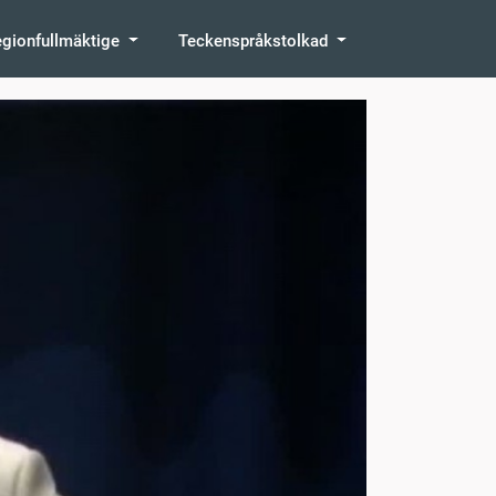
egionfullmäktige
Teckenspråkstolkad