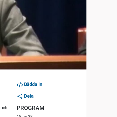
Bädda in
Dela
PROGRAM
 och
a
18 av 38