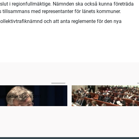
beslut i regionfullmäktige. Nämnden ska också kunna företräda
 tillsammans med representanter för länets kommuner.
kollektivtrafiknämnd och att anta reglemente för den nya
00:58
anträdets öppnande
ullmäktige 12 april 2011
Regionfullmäktige 12 april 2011