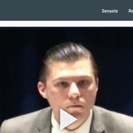
Senaste
R