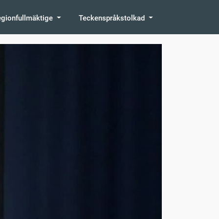
egionfullmäktige
Teckenspråkstolkad