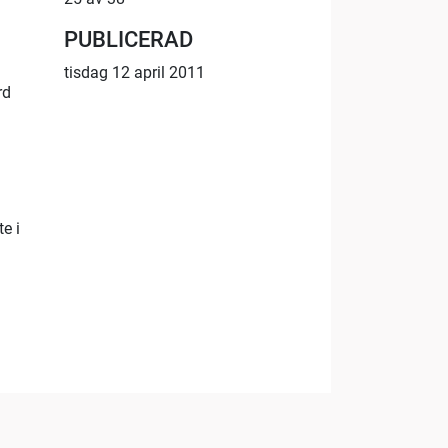
PUBLICERAD
tisdag 12 april 2011
rd
e i
05:19
40:17