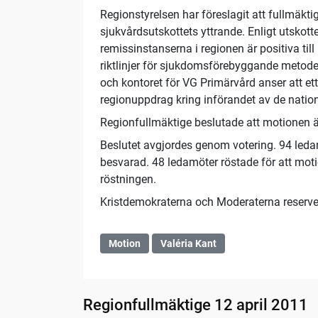
Regionstyrelsen har föreslagit att fullmäkt
sjukvårdsutskottets yttrande. Enligt utskotte
remissinstanserna i regionen är positiva til
riktlinjer för sjukdomsförebyggande metode
och kontoret för VG Primärvård anser att et
regionuppdrag kring införandet av de natione
Regionfullmäktige beslutade att motionen ä
Beslutet avgjordes genom votering. 94 leda
besvarad. 48 ledamöter röstade för att moti
röstningen.
Kristdemokraterna och Moderaterna reserver
Motion
Valéria Kant
Regionfullmäktige 12 april 2011
11:40