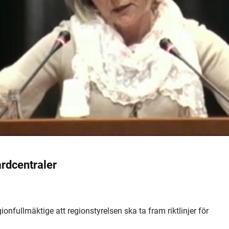
årdcentraler
gionfullmäktige att regionstyrelsen ska ta fram riktlinjer för