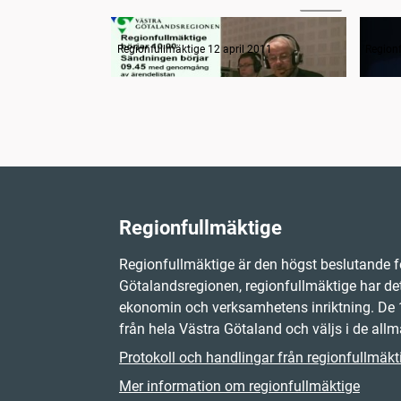
Radion informerar
Samm
Regionfullmäktige 12 april 2011
Regionf
Regionfullmäktige
Regionfullmäktige är den högst beslutande f
Götalandsregionen, regionfullmäktige har det
ekonomin och verksamhetens inriktning. D
från hela Västra Götaland och väljs i de allm
Protokoll och handlingar från regionfullmäkt
Mer information om regionfullmäktige