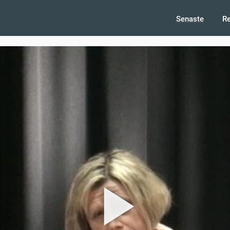
Senaste
R