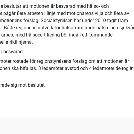
ige beslutar att motionen är besvarad med hälso- och
t pågår flera arbeten i linje med motionärens vilja och flera av
l motionens förslag. Socialstyrelsen har under 2010 tagit fram
r. Både regionens nätverk för hälsofrämjande hälso- och sjukvå
t arbete med hälsocertifiering bör ingå i ett kommande
lla riktlinjerna.
r besvarad.
möter röstade för regionstyrelsens förslag om att motionen är
onen ska bifallas. 3 ledamöter avstod och 4 ledamöter deltog int
ade sig mot beslutet.
00:58