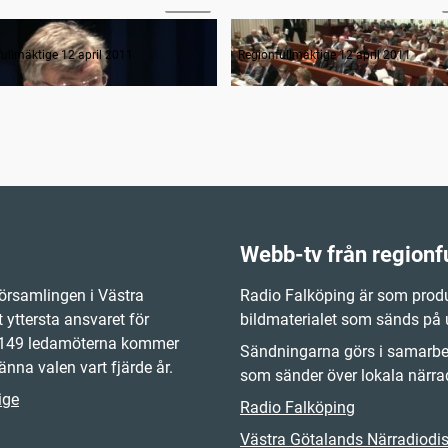
anträdets öppnande
ullmäktige 12 april 2011
Regionfullmäktige 12 april 2011
Webb-tv från regionf
örsamlingen i Västra
Radio Falköping är som produ
 yttersta ansvaret för
bildmaterialet som sänds på
e 149 ledamöterna kommer
Sändningarna görs i samarbet
änna valen vart fjärde år.
som sänder över lokala närrad
ige
Radio Falköping
Västra Götalands Närradiodist