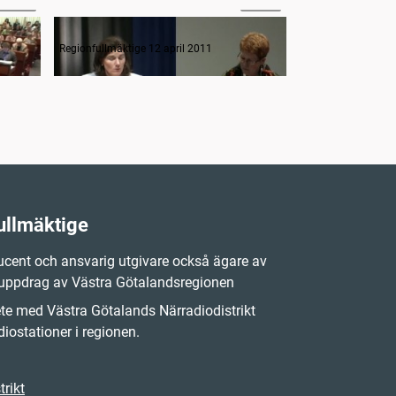
Upprop samt anmälan om tjänstgörande ersättare
Frågestund
Regionfullmäktige 12 april 2011
Regionfullmäktige 
ullmäktige
cent och ansvarig utgivare också ägare av
 uppdrag av Västra Götalandsregionen
e med Västra Götalands Närradiodistrikt
iostationer i regionen.
rikt