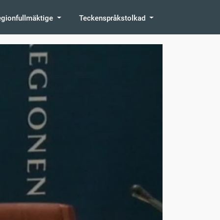
egionfullmäktige
Teckenspråkstolkad