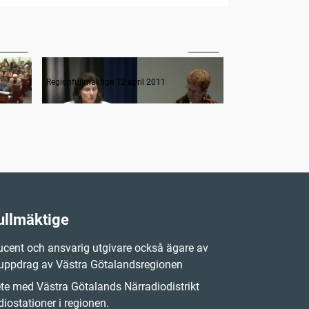
05:19
40:17
Upprop samt anmälan om tjänstgörande ersättare
Frågestund
Regionfullmäktige 12 april 2011
Regionfullmäktige 
ullmäktige
cent och ansvarig utgivare också ägare av
 uppdrag av Västra Götalandsregionen
e med Västra Götalands Närradiodistrikt
iostationer i regionen.