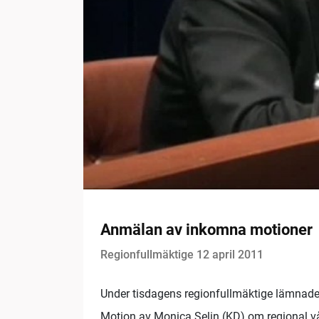
Anmälan av inkomna motioner
Regionfullmäktige 12 april 2011
Under tisdagens regionfullmäktige lämnade 
Motion av Monica Selin (KD) om regional vå