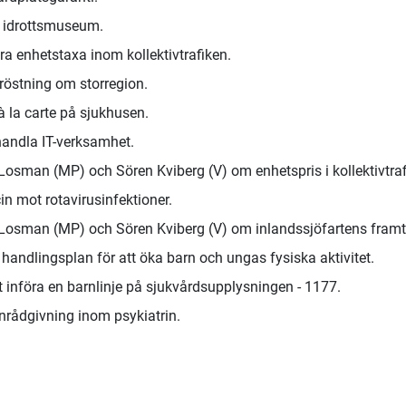
t idrottsmuseum.
ra enhetstaxa inom kollektivtrafiken.
röstning om storregion.
 la carte på sjukhusen.
andla IT-verksamhet.
 Losman (MP) och Sören Kviberg (V) om enhetspris i kollektivtraf
 mot rotavirusinfektioner.
a Losman (MP) och Sören Kviberg (V) om inlandssjöfartens framt
andlingsplan för att öka barn och ungas fysiska aktivitet.
 införa en barnlinje på sjukvårdsupplysningen - 1177.
rådgivning inom psykiatrin.