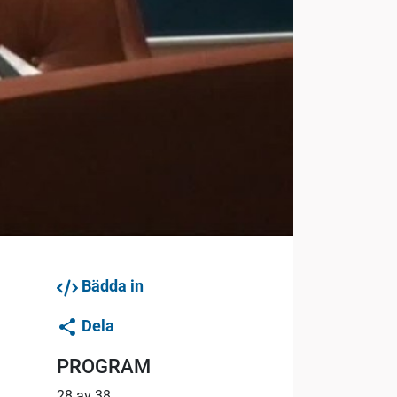
Bädda in
Dela
PROGRAM
28 av 38