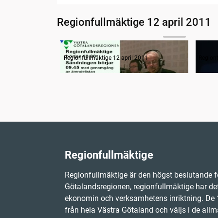
Regionfullmäktige 12 april 2011
11:40
Radion informerar
Samm
Regionfullmäktige 12 april 2011
Regionf
Regionfullmäktige
Regionfullmäktige är den högst beslutande f
Götalandsregionen, regionfullmäktige har det
ekonomin och verksamhetens inriktning. D
från hela Västra Götaland och väljs i de allm