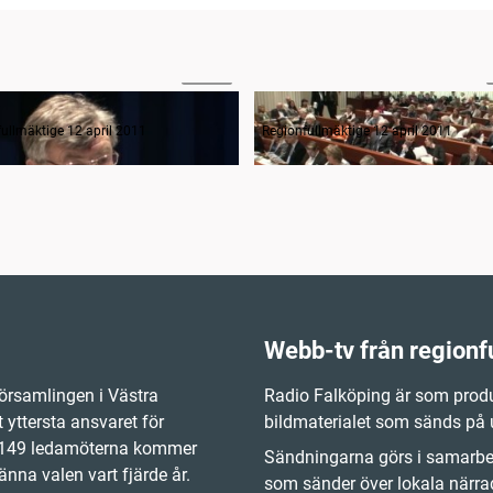
00:58
anträdets öppnande
ullmäktige 12 april 2011
Regionfullmäktige 12 april 2011
Webb-tv från regionf
örsamlingen i Västra
Radio Falköping är som produ
 yttersta ansvaret för
bildmaterialet som sänds på
e 149 ledamöterna kommer
Sändningarna görs i samarbet
änna valen vart fjärde år.
som sänder över lokala närrad