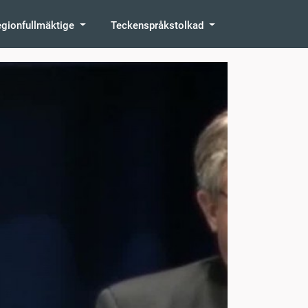
egionfullmäktige
Teckenspråkstolkad