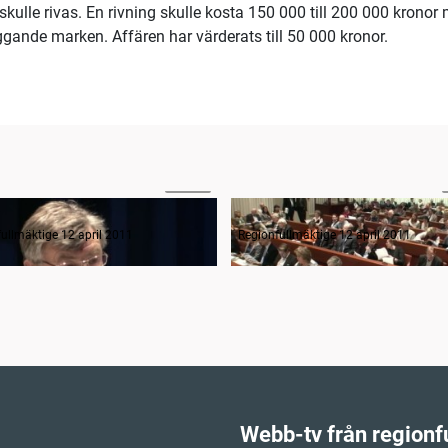
kulle rivas. En rivning skulle kosta 150 000 till 200 000 kronor
iggande marken. Affären har värderats till 50 000 kronor.
00:58
anträdets öppnande
ullmäktige 12 april 2011
Regionfullmäktige 12 april 2011
Webb-tv från regionf