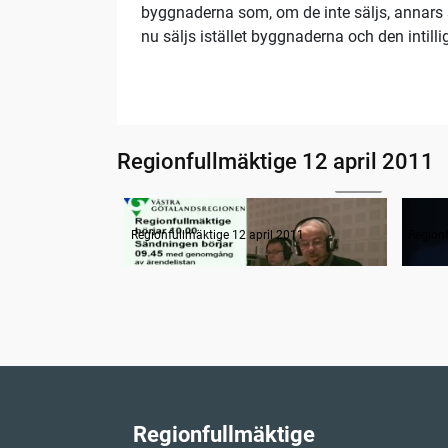
byggnaderna som, om de inte säljs, annars s
nu säljs istället byggnaderna och den intill
Regionfullmäktige 12 april 2011
11:40
Radion informerar
Samm
Regionfullmäktige 12 april 2011
Regionf
Regionfullmäktige