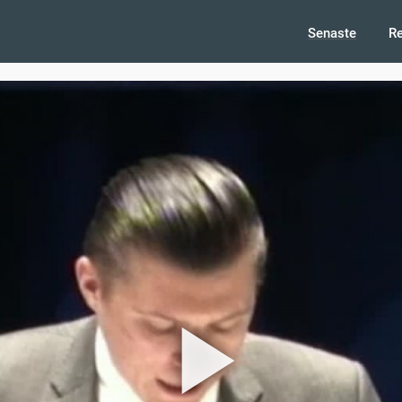
Senaste
R