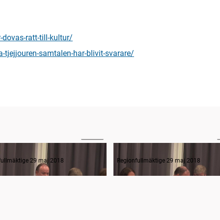
ovas-ratt-till-kultur/
-tjejjouren-samtalen-har-blivit-svarare/
03:10
ande formalia
fullmäktige 29 maj 2018
Regionfullmäktige 29 maj 2018