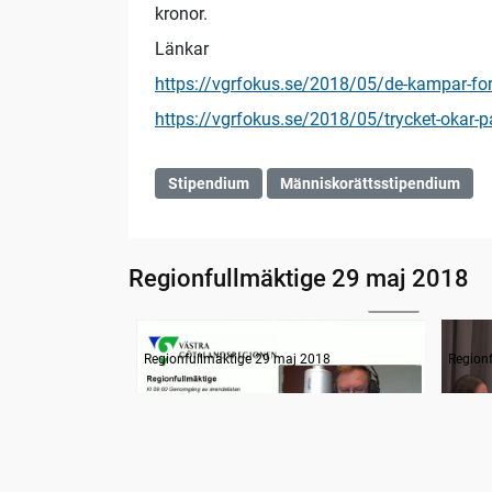
kronor.
Länkar
https://vgrfokus.se/2018/05/de-kampar-for-d
https://vgrfokus.se/2018/05/trycket-okar-pa
Stipendium
Människorättsstipendium
Regionfullmäktige 29 maj 2018
22:28
Information
Inled
Regionfullmäktige 29 maj 2018
Region