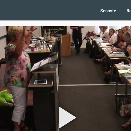
Senaste
R