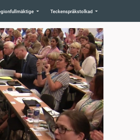
egionfullmäktige
Teckenspråkstolkad