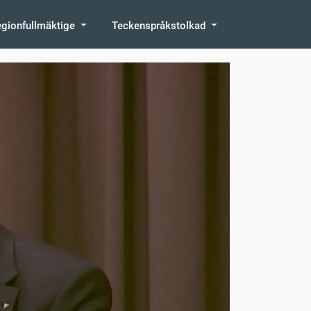
egionfullmäktige
Teckenspråkstolkad