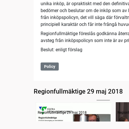
unika inköp, är opraktiskt med den definitiv
bedömer och beslutar om de inköp som av lo
från inköpspolicyn, det vill säga där förval
principiell karaktär och får inte frångå huvu
Regionfullmäktige föreslås godkänna återr
avsteg från inköpspolicyn som inte är av pri
Beslut: enligt förslag
Policy
Regionfullmäktige 29 maj 2018
22:28
Information
Inled
Regionfullmäktige 29 maj 2018
Region