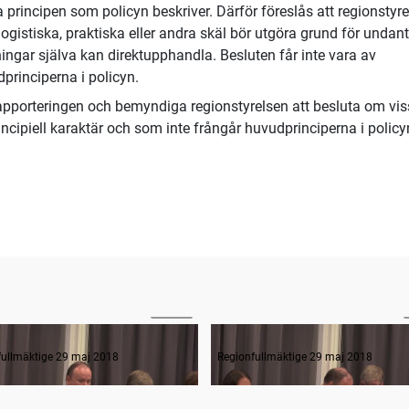
a principen som policyn beskriver. Därför föreslås att regionstyr
gistiska, praktiska eller andra skäl bör utgöra grund för undan
tningar själva kan direktupphandla. Besluten får inte vara av
dprinciperna i policyn.
apporteringen och bemyndiga regionstyrelsen att besluta om vi
ncipiell karaktär och som inte frångår huvudprinciperna i policy
03:10
ande formalia
fullmäktige 29 maj 2018
Regionfullmäktige 29 maj 2018