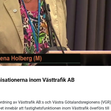
isationerna inom Västtrafik AB
mordning av Västtrafik AB:s och Västra Götalandsregionens (VGR
t innebär att fastighetsfunktionen inom Västtrafik överförs till