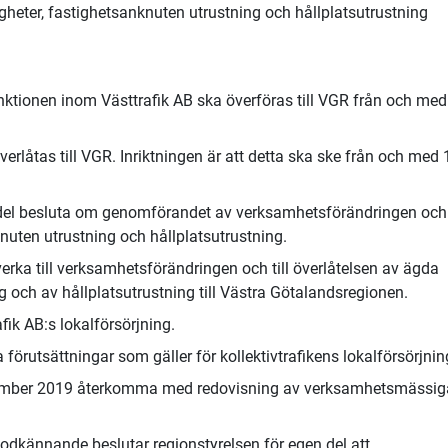
igheter, fastighetsanknuten utrustning och hållplatsutrustning
nktionen inom Västtrafik AB ska överföras till VGR från och med
erlåtas till VGR. Inriktningen är att detta ska ske från och med 
del besluta om genomförandet av verksamhetsförändringen och 
knuten utrustning och hållplatsutrustning.
erka till verksamhetsförändringen och till överlåtelsen av ägda
g och av hållplatsutrustning till Västra Götalandsregionen.
ik AB:s lokalförsörjning.
örutsättningar som gäller för kollektivtrafikens lokalförsörjnin
ecember 2019 återkomma med redovisning av verksamhetsmässig
odkännande beslutar regionstyrelsen för egen del att