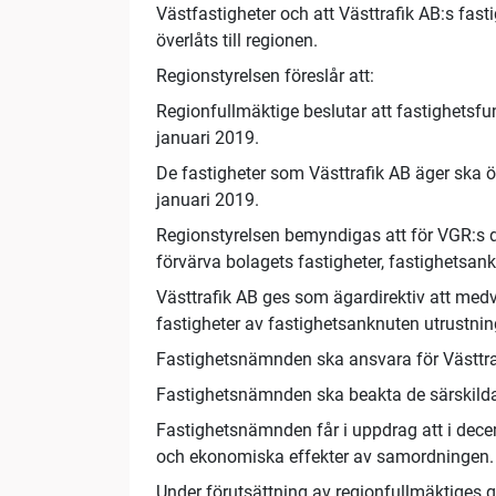
Västfastigheter och att Västtrafik AB:s fast
överlåts till regionen.
Regionstyrelsen föreslår att:
Regionfullmäktige beslutar att fastighetsfu
januari 2019.
De fastigheter som Västtrafik AB äger ska öv
januari 2019.
Regionstyrelsen bemyndigas att för VGR:s 
förvärva bolagets fastigheter, fastighetsan
Västtrafik AB ges som ägardirektiv att medv
fastigheter av fastighetsanknuten utrustnin
Fastighetsnämnden ska ansvara för Västtraf
Fastighetsnämnden ska beakta de särskilda f
Fastighetsnämnden får i uppdrag att i d
och ekonomiska effekter av samordningen.
Under förutsättning av regionfullmäktiges g