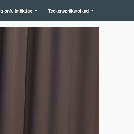
egionfullmäktige
Teckenspråkstolkad