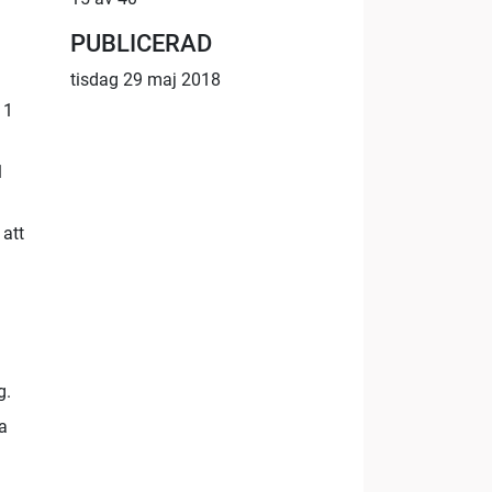
PUBLICERAD
tisdag 29 maj 2018
 1
1
att
g.
a