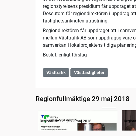
regionstyrelsens presidium får uppdraget at
Dessutom får regiondirektören i uppdrag at
fastighetsanknuten utrustning.
Regiondirektören får uppdraget att i samve
mellan Västtrafik AB som uppdragsgivare 
samverkan i lokalprojektens tidiga planeri
Beslut: enligt förslag
Västtrafik
Västfastigheter
Regionfullmäktige 29 maj 2018
22:28
Information
Inled
Regionfullmäktige 29 maj 2018
Region