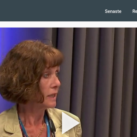
Senaste
R