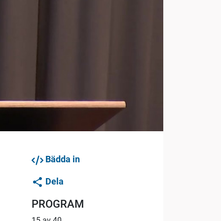
Bädda in
Dela
PROGRAM
)
15 av 40