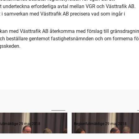
t underteckna erforderliga avtal mellan VGR och Västtrafik AB.
t i samverkan med Västtrafik AB precisera vad som ingår i
rkan med Västtrafik AB återkomma med förslag till gränsdragni
och beställare gentemot fastighetsnämnden och om formerna fö
ngsskeden.
03:10
ande formalia
fullmäktige 29 maj 2018
Regionfullmäktige 29 maj 2018