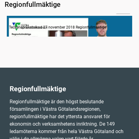
Regionfullmäktige
24:25
Information
Teckenspråkstolkad 27 november 2018 Regionfullmäktige
Regionfullmäktige
Regionfullmäktige är den högst beslutande
församlingen i Västra Götalandsregionen,
regionfullmäktige har det yttersta ansvaret för
ekonomin och verksamhetens inriktning. De 149
ledamöterna kommer från hela Västra Götaland och
väljs i de allmänna valen vart fjärde år.