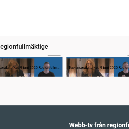
Regionfullmäktige
01:28
ande formalia
Teckenspråkstolkad 9 juni 2020 Regionfullmäktige
Webb-tv från regionf