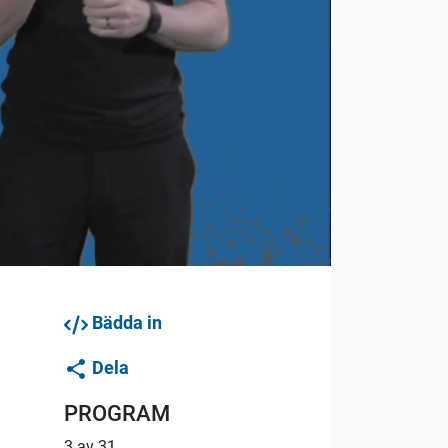
Bädda in
Dela
PROGRAM
3 av 31