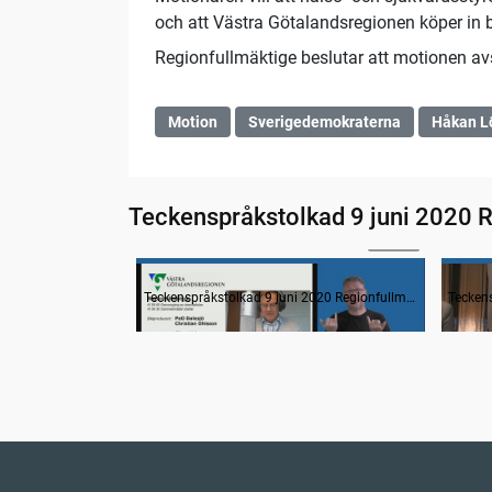
och att Västra Götalandsregionen köper in b
Regionfullmäktige beslutar att motionen av
Motion
Sverigedemokraterna
Håkan L
Teckenspråkstolkad 9 juni 2020 
24:14
Information
Inled
Teckenspråkstolkad 9 juni 2020 Regionfullmäktige