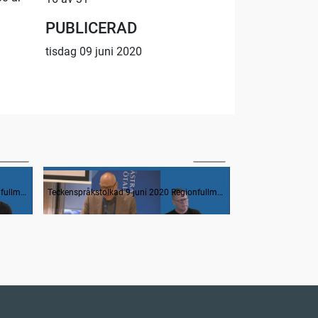
PUBLICERAD
tisdag 09 juni 2020
00:22
16:20
Avsägelser och anmälan av nyvalda i regionfullmäktige
Frågestund
Teckenspråkstolkad 9 juni 2020 Regionfullmäktige
Teckenspråkstolkad 9 juni 2020 Regionfullmäktige