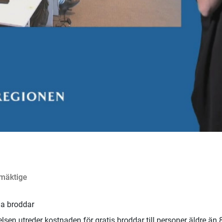
lmäktige
ia broddar
elsen utreder kostnaden för gratis broddar till personer äldre än 