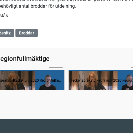
ehövligt antal broddar för utdelning.
slås.
ösnitz
Broddar
Regionfullmäktige
01:28
ande formalia
Teckenspråkstolkad 9 juni 2020 Regionfullmäktige