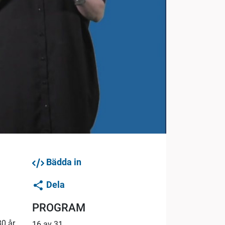
Bädda in
Dela
PROGRAM
80 år
16 av 31