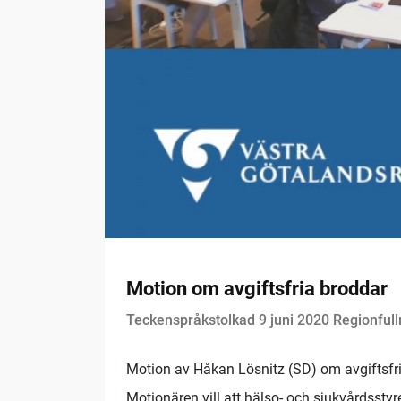
Motion om avgiftsfria broddar
Teckenspråkstolkad 9 juni 2020 Regionful
Motion av Håkan Lösnitz (SD) om avgiftsfr
Motionären vill att hälso- och sjukvårdsstyr