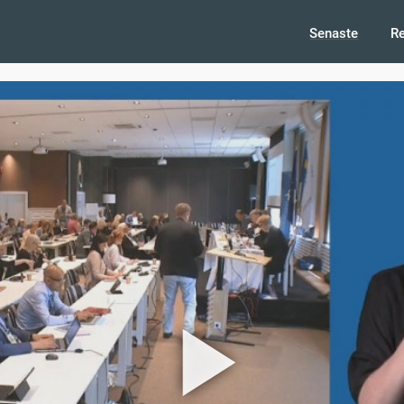
Senaste
R