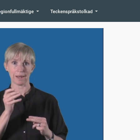
egionfullmäktige
Teckenspråkstolkad