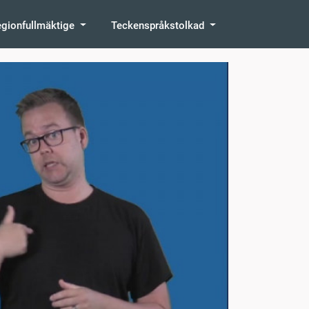
egionfullmäktige
Teckenspråkstolkad