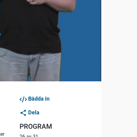
Bädda in
Dela
PROGRAM
ter
26 av 31