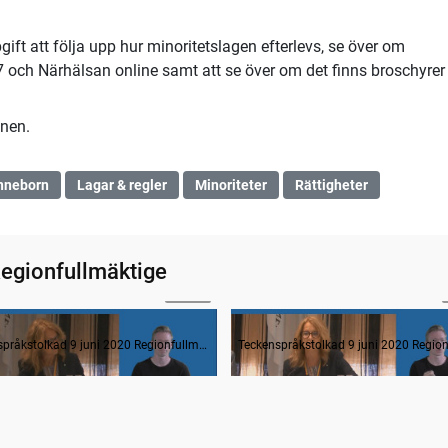
gift att följa upp hur minoritetslagen efterlevs, se över om
7 och Närhälsan online samt att se över om det finns broschyrer
onen.
nneborn
Lagar & regler
Minoriteter
Rättigheter
Regionfullmäktige
01:28
ande formalia
Teckenspråkstolkad 9 juni 2020 Regionfullmäktige