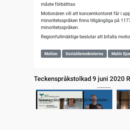
måste förbättras
Motionären vill att koncernkontoret får i upp
minoritetsspråken finns tillgängliga på 117
minoritetsspråken.
Regionfullmäktige beslutar att bifalla moti
Motion
Socialdemokraterna
Malin Sju
Teckenspråkstolkad 9 juni 2020 
24:14
Information
Inled
Teckenspråkstolkad 9 juni 2020 Regionfullmäktige