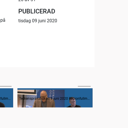
PUBLICERAD
 på
tisdag 09 juni 2020
00:22
16:20
Avsägelser och anmälan av nyvalda i regionfullmäktige
Frågestund
Teckenspråkstolkad 9 juni 2020 Regionfullmäktige
Teckenspråkstolkad 9 juni 2020 Regionfullmäktige