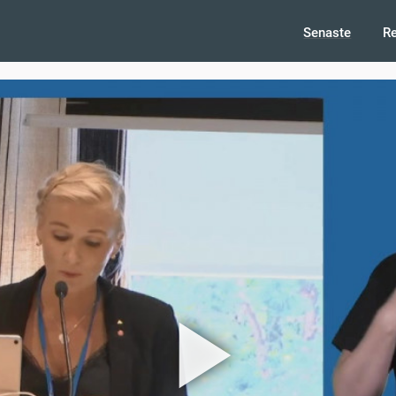
Senaste
R