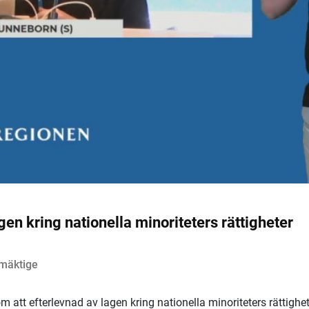
gen kring nationella minoriteters rättigheter
lmäktige
 att efterlevnad av lagen kring nationella minoriteters rättighe