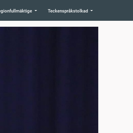
egionfullmäktige
Teckenspråkstolkad