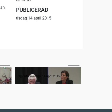
gan
PUBLICERAD
tisdag 14 april 2015
08:19
09:55
Frågestund
Regionfullmäktige 14 april 2015
Regionfullmäktige 