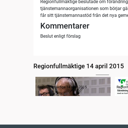
Regionfullmäktige beslutade om förändringar
tjänstemannaorganisationen som börjar gäll
får sitt tjänstemannastöd från det nya g
Kommentarer
Beslut enligt förslag
Regionfullmäktige 14 april 2015
02:16
Radion informerar
Radio
Regionfullmäktige 14 april 2015
Regionf