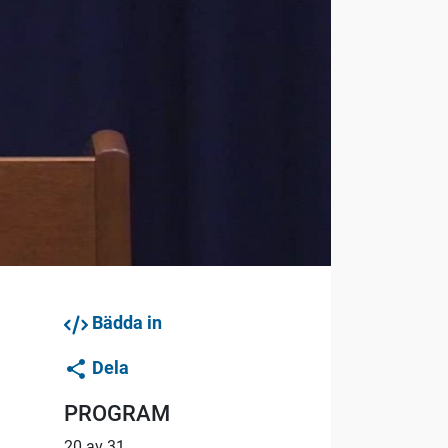
Bädda in
Dela
PROGRAM
20 av 31