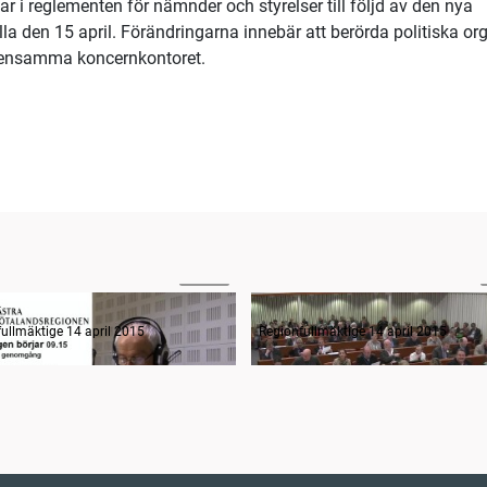
 i reglementen för nämnder och styrelser till följd av den nya
a den 15 april. Förändringarna innebär att berörda politiska or
emensamma koncernkontoret.
02:59
n informerar, del 2
Sammanträdets öppnande
ullmäktige 14 april 2015
Regionfullmäktige 14 april 2015