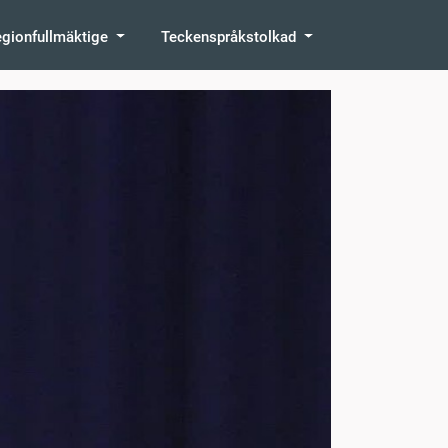
egionfullmäktige
Teckenspråkstolkad