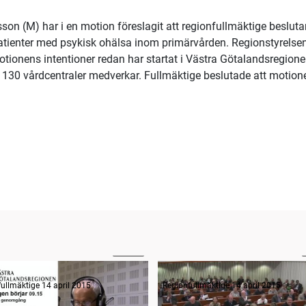
n (M) har i en motion föreslagit att regionfullmäktige beslutar
patienter med psykisk ohälsa inom primärvården. Regionstyrelse
otionens intentioner redan har startat i Västra Götalandsregione
130 vårdcentraler medverkar. Fullmäktige beslutade att motion
02:59
n informerar, del 2
Sammanträdets öppnande
ullmäktige 14 april 2015
Regionfullmäktige 14 april 2015