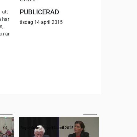
PUBLICERAD
 att
n har
tisdag 14 april 2015
n,
en är
08:19
09:55
Frågestund
Regionfullmäktige 14 april 2015
Regionfullmäktige 