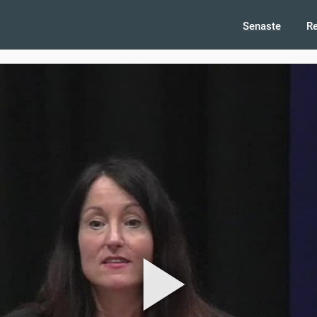
Senaste
R