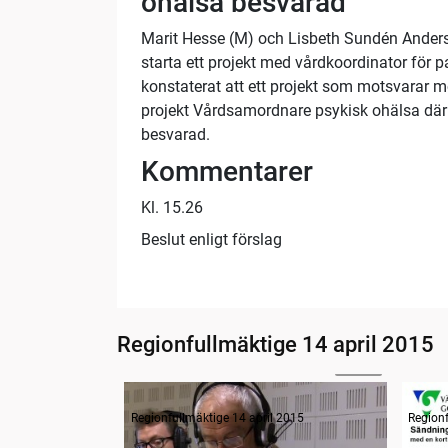
ohälsa besvarad
Marit Hesse (M) och Lisbeth Sundén Andersso
starta ett projekt med vårdkoordinator för 
konstaterat att ett projekt som motsvarar m
projekt Vårdsamordnare psykisk ohälsa där 
besvarad.
Kommentarer
Kl. 15.26
Beslut enligt förslag
Regionfullmäktige 14 april 2015
02:16
Radion informerar
Radio
Regionfullmäktige 14 april 2015
Regionf