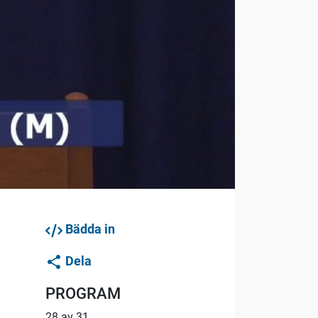
Bädda in
Dela
PROGRAM
28 av 31