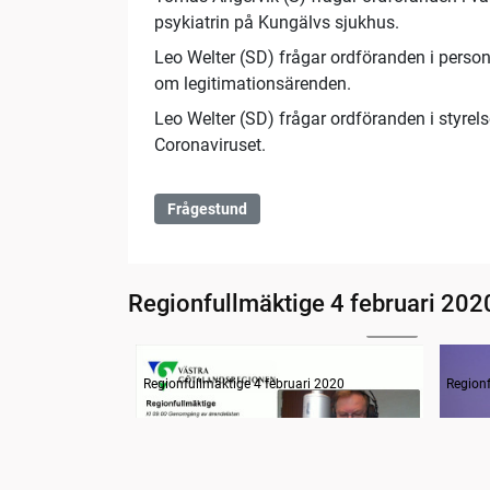
psykiatrin på Kungälvs sjukhus.
Leo Welter (SD) frågar ordföranden i persona
om legitimationsärenden.
Leo Welter (SD) frågar ordföranden i styrel
Coronaviruset.
Frågestund
Regionfullmäktige 4 februari 202
30:00
Information
Inled
Regionfullmäktige 4 februari 2020
Regionf