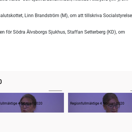
lutskottet, Linn Brandström (M), om att tillskriva Socialstyrels
sen för Södra Älvsborgs Sjukhus, Staffan Setterberg (KD), om
0
01:48
ande formalia
ullmäktige 4 februari 2020
Regionfullmäktige 4 februari 2020