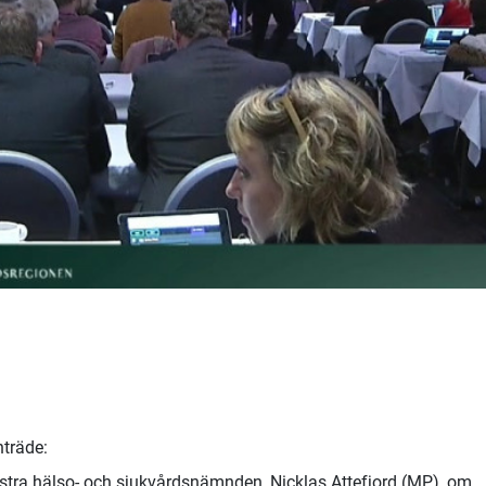
nträde:
stra hälso- och sjukvårdsnämnden, Nicklas Attefjord (MP), om