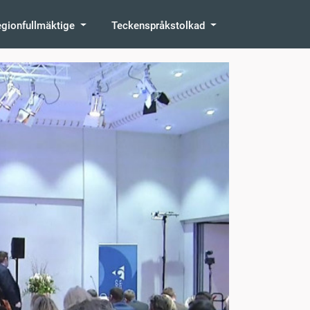
egionfullmäktige
Teckenspråkstolkad