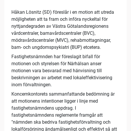
Håkan Lösnitz (SD) föreslår i en motion att utreda
möjligheten att ta fram och införa nyckeltal för
nyttjandegraden av Västra Götalandsregionens
vårdcentraler, barnavårdscentraler (BVC),
mödravårdscentraler (MVC), rehabmottagningar,
barn- och ungdomspsykiatri (BUP) etcetera.
Fastighetsnämnden har föreslagit bifall för
motionen och styrelsen för Närhälsan anser
motionen vara besvarad med hänvisning till
beskrivningen av arbetet med lokaleffektivisering
inom förvaltningen.
Koncernkontorets sammanfattande bedömning är
att motionens intentioner ligger i linje med
fastighetsnämndens uppdrag. I
fastighetsnämndens reglemente framgår att
"nämnden ska bedriva fastighetsförvaltning och
lokalförsörjning ändamålsenligt och effektivt så att