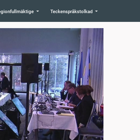
egionfullmäktige
Teckenspråkstolkad