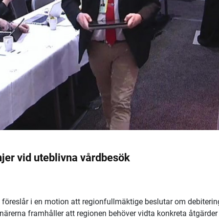
njer vid uteblivna vårdbesök
öreslår i en motion att regionfullmäktige beslutar om debiterin
onärerna framhåller att regionen behöver vidta konkreta åtgärder