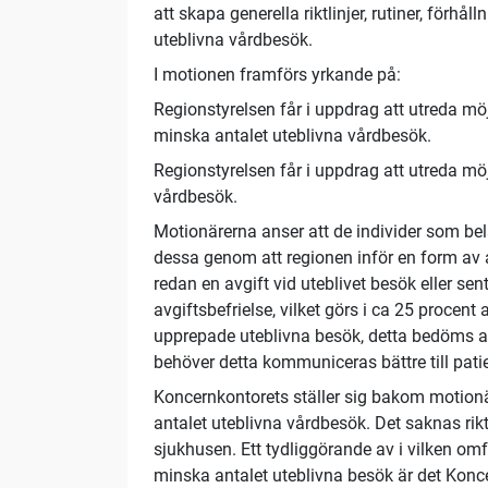
att skapa generella riktlinjer, rutiner, förhål
uteblivna vårdbesök.
I motionen framförs yrkande på:
Regionstyrelsen får i uppdrag att utreda möj
minska antalet uteblivna vårdbesök.
Regionstyrelsen får i uppdrag att utreda möj
vårdbesök.
Motionärerna anser att de individer som be
dessa genom att regionen inför en form av 
redan en avgift vid uteblivet besök eller s
avgiftsbefrielse, vilket görs i ca 25 procent a
upprepade uteblivna besök, detta bedöms av
behöver detta kommuniceras bättre till pati
Koncernkontorets ställer sig bakom motionäre
antalet uteblivna vårdbesök. Det saknas rik
sjukhusen. Ett tydliggörande av i vilken om
minska antalet uteblivna besök är det Konc