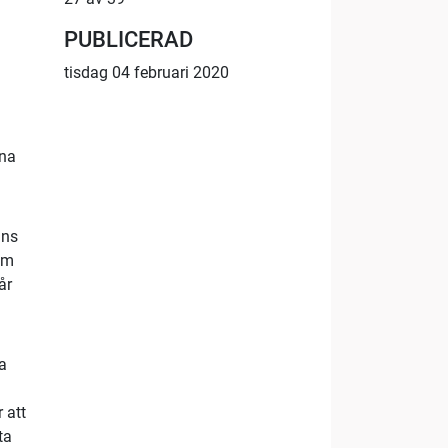
PUBLICERAD
tisdag 04 februari 2020
vna
nns
om
år
ka
 att
ta