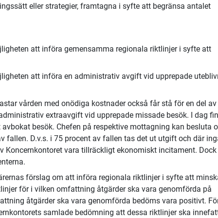
lningssätt eller strategier, framtagna i syfte att begränsa antalet
ligheten att införa gemensamma regionala riktlinjer i syfte att
ligheten att införa en administrativ avgift vid upprepade utebli
lastar vården med onödiga kostnader också får stå för en del av
administrativ extraavgift vid upprepade missade besök. I dag fi
ent avbokat besök. Chefen på respektive mottagning kan besluta 
v fallen. D.v.s. i 75 procent av fallen tas det ut utgift och där ing
 Koncernkontoret vara tillräckligt ekonomiskt incitament. Dock
enterna.
rnas förslag om att införa regionala riktlinjer i syfte att mins
tlinjer för i vilken omfattning åtgärder ska vara genomförda på
fattning åtgärder ska vara genomförda bedöms vara positivt. För
ernkontorets samlade bedömning att dessa riktlinjer ska innefat