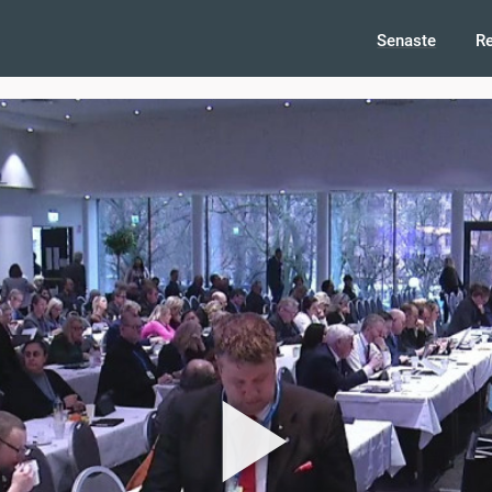
Senaste
R