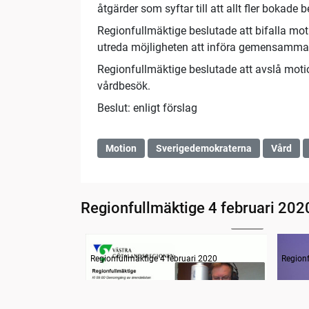
åtgärder som syftar till att allt fler boka
Regionfullmäktige beslutade att bifalla moti
utreda möjligheten att införa gemensamma re
Regionfullmäktige beslutade att avslå motio
vårdbesök.
Beslut: enligt förslag
Motion
Sverigedemokraterna
Vård
Regionfullmäktige 4 februari 202
30:00
Information
Inled
Regionfullmäktige 4 februari 2020
Regionf