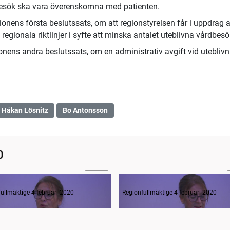
de besök ska vara överenskomna med patienten.
onens första beslutssats, om att regionstyrelsen får i uppdrag a
gionala riktlinjer i syfte att minska antalet uteblivna vårdbesö
nens andra beslutssats, om en administrativ avgift vid utebliv
Håkan Lösnitz
Bo Antonsson
0
01:48
ande formalia
ullmäktige 4 februari 2020
Regionfullmäktige 4 februari 2020