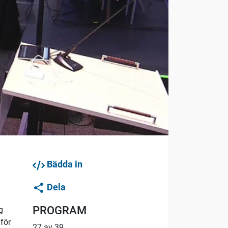
Bädda in
Dela
PROGRAM
g
 för
27 av 39