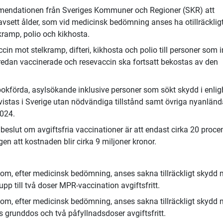
mmendationen från Sveriges Kommuner och Regioner (SKR) att
oavsett ålder, som vid medicinsk bedömning anses ha otillräcklig
kramp, polio och kikhosta.
ccin mot stelkramp, difteri, kikhosta och polio till personer som i
 redan vaccinerade och resevaccin ska fortsatt bekostas av den
bokförda, asylsökande inklusive personer som sökt skydd i enlig
vistas i Sverige utan nödvändiga tillstånd samt övriga nyanländ
2024.
a beslut om avgiftsfria vaccinationer är att endast cirka 20 proce
gen att kostnaden blir cirka 9 miljoner kronor.
:
som, efter medicinsk bedömning, anses sakna tillräckligt skydd 
pp till två doser MPR-vaccination avgiftsfritt.
som, efter medicinsk bedömning, anses sakna tillräckligt skydd 
ds grunddos och två påfyllnadsdoser avgiftsfritt.