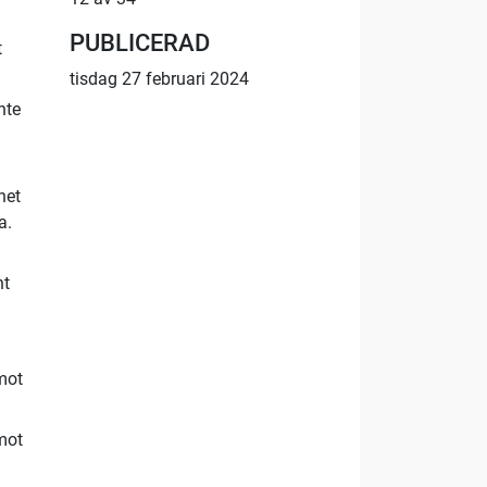
PUBLICERAD
t
tisdag 27 februari 2024
nte
het
a.
nt
mot
mot