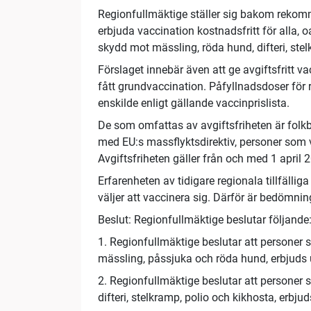
Regionfullmäktige ställer sig bakom reko
erbjuda vaccination kostnadsfritt för alla, 
skydd mot mässling, röda hund, difteri, stel
Förslaget innebär även att ge avgiftsfritt va
fått grundvaccination. Påfyllnadsdoser för
enskilde enligt gällande vaccinprislista.
De som omfattas av avgiftsfriheten är folk
med EU:s massflyktsdirektiv, personer som 
Avgiftsfriheten gäller från och med 1 april 
Erfarenheten av tidigare regionala tillfällig
väljer att vaccinera sig. Därför är bedömnin
Beslut: Regionfullmäktige beslutar följande
1. Regionfullmäktige beslutar att personer 
mässling, påssjuka och röda hund, erbjuds u
2. Regionfullmäktige beslutar att personer 
difteri, stelkramp, polio och kikhosta, erbju