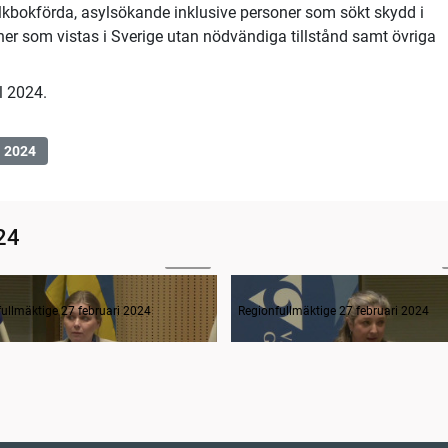
olkbokförda, asylsökande inklusive personer som sökt skydd i
ner som vistas i Sverige utan nödvändiga tillstånd samt övriga
l 2024.
2024
24
51:30
rågestund
ullmäktige 27 februari 2024
Regionfullmäktige 27 februari 2024