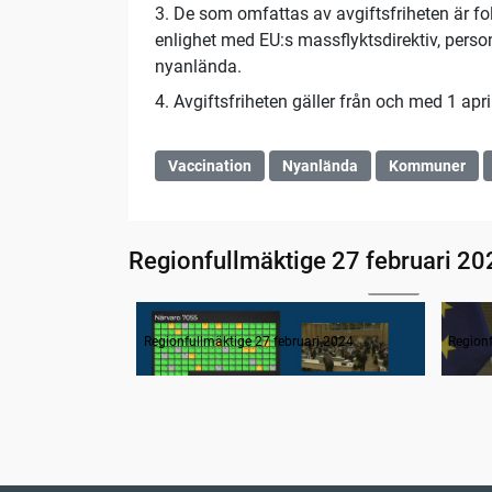
3. De som omfattas av avgiftsfriheten är f
enlighet med EU:s massflyktsdirektiv, perso
nyanlända.
4. Avgiftsfriheten gäller från och med 1 apri
Vaccination
Nyanlända
Kommuner
Regionfullmäktige 27 februari 20
02:16
1. Inledning
2. F
Regionfullmäktige 27 februari 2024
Regionf