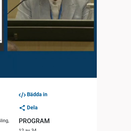
Bädda in
Dela
PROGRAM
ling,
12 av 34