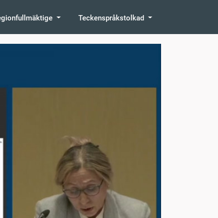
egionfullmäktige
Teckenspråkstolkad