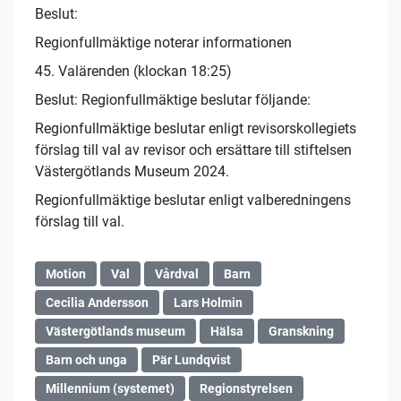
Beslut:
Regionfullmäktige noterar informationen
45. Valärenden (klockan 18:25)
Beslut: Regionfullmäktige beslutar följande:
Regionfullmäktige beslutar enligt revisorskollegiets
förslag till val av revisor och ersättare till stiftelsen
Västergötlands Museum 2024.
Regionfullmäktige beslutar enligt valberedningens
förslag till val.
Motion
Val
Vårdval
Barn
Cecilia Andersson
Lars Holmin
Västergötlands museum
Hälsa
Granskning
Barn och unga
Pär Lundqvist
Millennium (systemet)
Regionstyrelsen