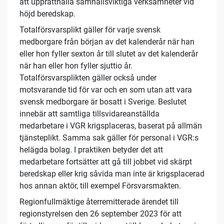
att upprätthålla samhällsviktiga verksamheter vid
höjd beredskap.
Totalförsvarsplikt gäller för varje svensk
medborgare från början av det kalenderår när han
eller hon fyller sexton år till slutet av det kalenderår
när han eller hon fyller sjuttio år.
Totalförsvarsplikten gäller också under
motsvarande tid för var och en som utan att vara
svensk medborgare är bosatt i Sverige. Beslutet
innebär att samtliga tillsvidareanställda
medarbetare i VGR krigsplaceras, baserat på allmän
tjänsteplikt. Samma sak gäller för personal i VGR:s
helägda bolag. I praktiken betyder det att
medarbetare fortsätter att gå till jobbet vid skärpt
beredskap eller krig såvida man inte är krigsplacerad
hos annan aktör, till exempel Försvarsmakten.
Regionfullmäktige återremitterade ärendet till
regionstyrelsen den 26 september 2023 för att