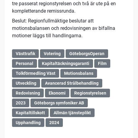
tre passerat regionstyrelsen och två är ute på en
kompletterande remissrunda.
Beslut: Regionfullmäktige beslutar att
motionsbalansen och redovisningen av bifallna
motioner läggs till handlingarna.
Västtrafik
Votering
GöteborgsOperan
Personal
Kapitaltäckningsgaranti
Film
Tolkförmedling Väst
Motionsbalans
Utveckling
Avancerad Strålbehandling
Redovisning
Ekonomi
Regionstyrelsen
2023
Göteborgs symfoniker AB
Kapitaltillskott
Allmän tjänsteplikt
Upphandling
2024