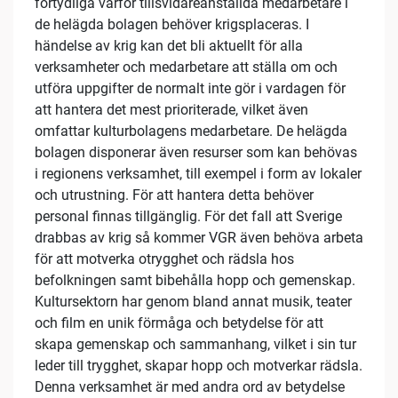
förtydliga varför tillsvidareanställda medarbetare i
de helägda bolagen behöver krigsplaceras. I
händelse av krig kan det bli aktuellt för alla
verksamheter och medarbetare att ställa om och
utföra uppgifter de normalt inte gör i vardagen för
att hantera det mest prioriterade, vilket även
omfattar kulturbolagens medarbetare. De helägda
bolagen disponerar även resurser som kan behövas
i regionens verksamhet, till exempel i form av lokaler
och utrustning. För att hantera detta behöver
personal finnas tillgänglig. För det fall att Sverige
drabbas av krig så kommer VGR även behöva arbeta
för att motverka otrygghet och rädsla hos
befolkningen samt bibehålla hopp och gemenskap.
Kultursektorn har genom bland annat musik, teater
och film en unik förmåga och betydelse för att
skapa gemenskap och sammanhang, vilket i sin tur
leder till trygghet, skapar hopp och motverkar rädsla.
Denna verksamhet är med andra ord av betydelse