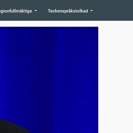
egionfullmäktige
Teckenspråkstolkad