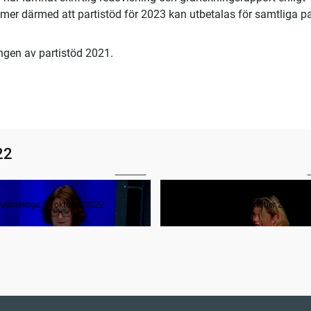
ömer därmed att partistöd för 2023 kan utbetalas för samtliga pa
ngen av partistöd 2021.
22
00:13
rågestund
fullmäktige 11 oktober 2022
Regionfullmäktige 11 oktober 2022