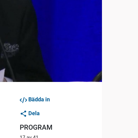
Bädda in
Dela
PROGRAM
17 av 41