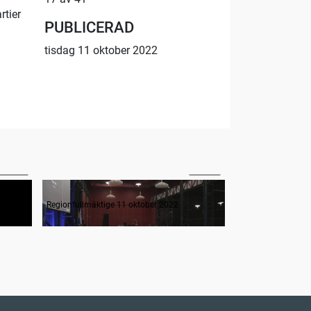
rtier
PUBLICERAD
tisdag 11 oktober 2022
30:42
00:38
3. Interpellation om arbetet gällande hedersförtryck
4. Kommunalförbundet Avancerad Strålbehandling
Regionfullmäktige 11 oktober 2022
Regionfullmäktige